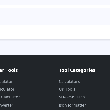
%
কলে এラー আসতে পারে। যেমন
চিহ্নের পর সঠিক দুই অঙ্ক না থাকলে। সেক্ষেত
া সার্ভারে পাঠানো হয় না।
ar Tools
Tool Categories
culator
Calculators
lculator
Url Tools
 Calculator
SHA-256 Hash
nverter
Json formatter