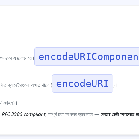
encodeURIComponen
রাপদভাবে এনকোড হয় (
encodeURI
িত ক্যারেক্টারগুলো অক্ষত থাকে (
)।
ম স্টাইল)।
।
RFC 3986 compliant
, সম্পূর্ণ চলে আপনার ব্রাউজারে —
কোনো ডেটা আপলোড ছা