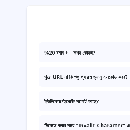
%20 বনাম +—কখন কোনটা?
স্ট্যান্ডার্ড URL এনকোডিংয়ে স্পেস সাধারণত %
পুরো URL না কি শুধু প্যারাম ভ্যালু এনকোড করব?
সাধারণত কেবল query parameter এর value এ
ইউনিকোড/ইমোজি সাপোর্ট আছে?
পারে।
হ্যাঁ—ইউনিকোড টেক্সট ও ইমোজি পুরোপুরি সাপোর্টেড।
ডিকোড করার সময় “Invalid Character”