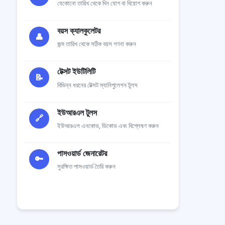
যেকোনো তারিখ থেকে দিন যোগ বা বিয়োগ করুন
বয়স ক্যালকুলেটর
👤
জন্ম তারিখ থেকে সঠিক বয়স গণনা করুন
টেক্সট ইউটিলিটি
📝
বিভিন্ন ধরনের টেক্সট ম্যানিপুলেশন টুলস
ইউআরএল টুলস
🔗
ইউআরএল এনকোড, ডিকোড এবং বিশ্লেষণ করুন
পাসওয়ার্ড জেনারেটর
🔑
সুরক্ষিত পাসওয়ার্ড তৈরি করুন