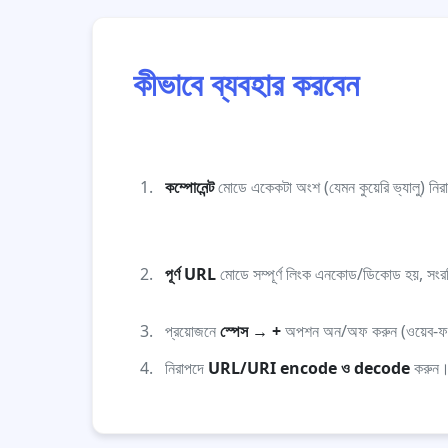
কীভাবে ব্যবহার করবেন
কম্পোনেন্ট
মোডে একেকটা অংশ (যেমন কুয়েরি ভ্যালু) নি
পূর্ণ URL
মোডে সম্পূর্ণ লিংক এনকোড/ডিকোড হয়, সংরক্ষ
প্রয়োজনে
স্পেস → +
অপশন অন/অফ করুন (ওয়েব-ফর্
নিরাপদে
URL/URI encode ও decode
করুন