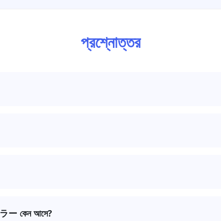
প্রশ্নোত্তর
+
20। x-www-form-urlencoded (ওয়েব-ফর্ম) ধরণে স্পেসকে
ধরা হয়— এ 
:
/
?
&
নকোড করা উচিত। পুরো URL এনকোড করলে
,
,
,
 এラー কেন আসে?