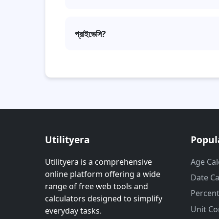
ইনপুটে অবৈধ বা আংশিক এনকোডেড ক্যারেক্টার থা
প্রাইভেসি?
সবকিছু লোকাল ব্রাউজারেই প্রক্রিয়াকরণ হয়; কোনো ডেট
Utilityera
Popul
Utilityera is a comprehensive
Age Cal
online platform offering a wide
Date Ca
range of free web tools and
Percent
calculators designed to simplify
Unit Co
everyday tasks.