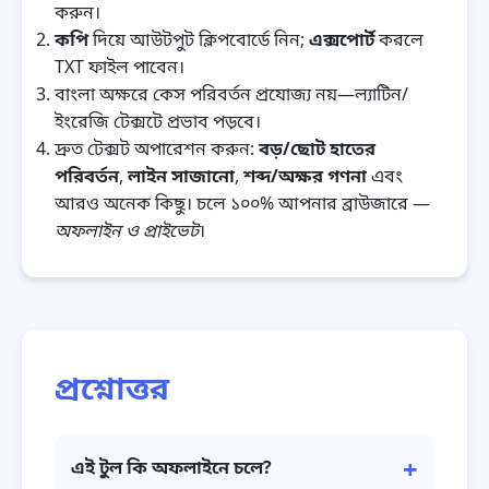
করুন।
কপি
দিয়ে আউটপুট ক্লিপবোর্ডে নিন;
এক্সপোর্ট
করলে
TXT ফাইল পাবেন।
বাংলা অক্ষরে কেস পরিবর্তন প্রযোজ্য নয়—ল্যাটিন/
ইংরেজি টেক্সটে প্রভাব পড়বে।
দ্রুত টেক্সট অপারেশন করুন:
বড়/ছোট হাতের
পরিবর্তন
,
লাইন সাজানো
,
শব্দ/অক্ষর গণনা
এবং
আরও অনেক কিছু। চলে ১০০% আপনার ব্রাউজারে —
অফলাইন ও প্রাইভেট
।
প্রশ্নোত্তর
+
এই টুল কি অফলাইনে চলে?