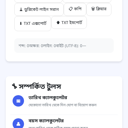
📋 কপি
🗑 ক্লিয়ার
🧹 ডুপ্লিকেট লাইন সরান
⬆ TXT ইমপোর্ট
⬇ TXT এক্সপোর্ট
শব্দ: 0
অক্ষর: 0
লাইন: 0
বাইট (UTF-8): 0
—
🔧
সম্পর্কিত টুলস
তারিখ ক্যালকুলেটর
📅
যেকোনো তারিখ থেকে দিন যোগ বা বিয়োগ করুন
বয়স ক্যালকুলেটর
👤