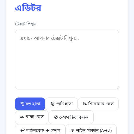
এডিটর
টেক্সট লিখুন
🔠 বড় হাতা
🔡 ছোট হাতা
📝 শিরোনাম কেস
✒️ বাক্য কেস
🚫 স্পেস ঠিক করুন
↩️ লাইনব্রেক → স্পেস
🔽 লাইন সাজান (A→Z)