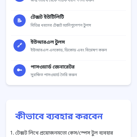
জন্ম তারিখ থেকে সঠিক বয়স গণনা করুন
টেক্সট ইউটিলিটি
📝
বিভিন্ন ধরনের টেক্সট ম্যানিপুলেশন টুলস
ইউআরএল টুলস
🔗
ইউআরএল এনকোড, ডিকোড এবং বিশ্লেষণ করুন
পাসওয়ার্ড জেনারেটর
🔑
সুরক্ষিত পাসওয়ার্ড তৈরি করুন
কীভাবে ব্যবহার করবেন
টেক্সট লিখে প্রয়োজনমতো কেস/স্পেস টুল ব্যবহার