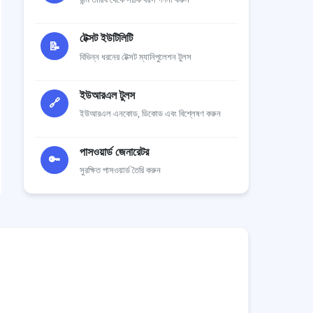
টেক্সট ইউটিলিটি
📝
বিভিন্ন ধরনের টেক্সট ম্যানিপুলেশন টুলস
ইউআরএল টুলস
🔗
ইউআরএল এনকোড, ডিকোড এবং বিশ্লেষণ করুন
পাসওয়ার্ড জেনারেটর
🔑
সুরক্ষিত পাসওয়ার্ড তৈরি করুন