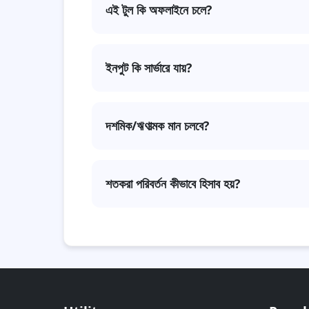
এই টুল কি অফলাইনে চলে?
হ্যাঁ, প্রথম লোডের পর পুরোটা ব্রাউজারেই চলে।
ইনপুট কি সার্ভারে যায়?
না—সবকিছু আপনার ব্রাউজারেই থাকে; কোনো ট্র্যাকিং
দশমিক/ঋণাত্মক মান চলবে?
step=
হ্যাঁ—সব ইনপুটে দশমিক সমর্থিত (
শতকরা পরিবর্তন কীভাবে হিসাব হয়?
((নতুন − পুরোনো)
সূত্র: