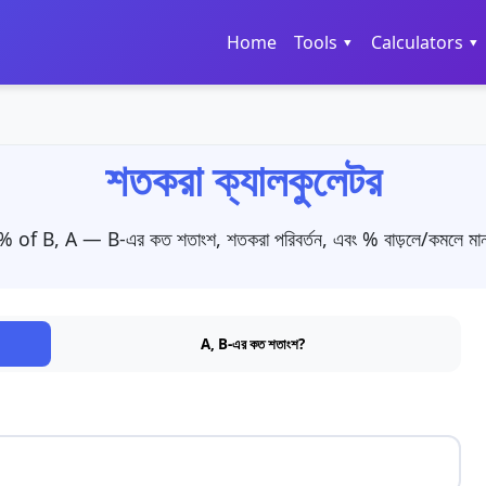
Home
Tools ▾
Calculators ▾
শতকরা ক্যালকুলেটর
 of B, A — B-এর কত শতাংশ, শতকরা পরিবর্তন, এবং % বাড়লে/কমলে ম
A, B-এর কত শতাংশ?