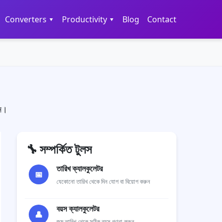
Converters ▾
Productivity ▾
Blog
Contact
ান।
🔧
সম্পর্কিত টুলস
তারিখ ক্যালকুলেটর
📅
যেকোনো তারিখ থেকে দিন যোগ বা বিয়োগ করুন
বয়স ক্যালকুলেটর
👤
জন্ম তারিখ থেকে সঠিক বয়স গণনা করুন