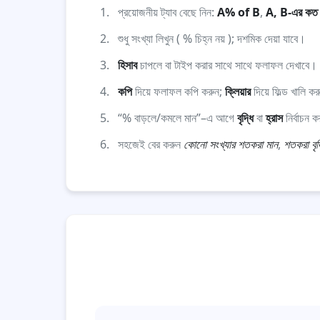
প্রয়োজনীয় ট্যাব বেছে নিন:
A% of B
,
A, B-এর কত
শুধু সংখ্যা লিখুন ( % চিহ্ন নয় ); দশমিক দেয়া যাবে।
হিসাব
চাপলে বা টাইপ করার সাথে সাথে ফলাফল দেখাবে।
কপি
দিয়ে ফলাফল কপি করুন;
ক্লিয়ার
দিয়ে ফিল্ড খালি ক
“% বাড়লে/কমলে মান”–এ আগে
বৃদ্ধি
বা
হ্রাস
নির্বাচন 
সহজেই বের করুন
কোনো সংখ্যার শতকরা মান
,
শতকরা বৃদ